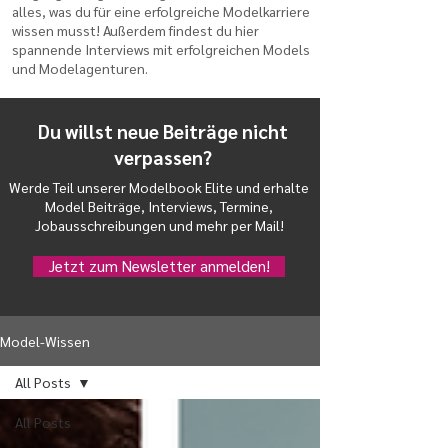
alles, was du für eine erfolgreiche Modelkarriere
wissen musst! Außerdem findest du hier
spannende Interviews mit erfolgreichen Models
und Modelagenturen.
Du willst neue Beiträge nicht
verpassen?
Werde Teil unserer Modelbook Elite und erhalte
Model Beiträge, Interviews, Termine,
Jobausschreibungen und mehr per Mail!
Jetzt zum Newsletter anmelden!
Model-Wissen
All Posts
All Posts