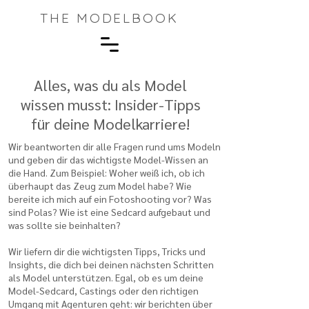
THE MODELBOOK
Alles, was du als Model
wissen musst: Insider-Tipps
für deine Modelkarriere!
Wir beantworten dir alle Fragen rund ums Modeln
und geben dir das wichtigste Model-Wissen an
die Hand. Zum Beispiel: Woher weiß ich, ob ich
überhaupt das Zeug zum Model habe? Wie
bereite ich mich auf ein Fotoshooting vor? Was
sind Polas? Wie ist eine Sedcard aufgebaut und
was sollte sie beinhalten?
Wir liefern dir die wichtigsten Tipps, Tricks und
Insights, die dich bei deinen nächsten Schritten
als Model unterstützen. Egal, ob es um deine
Model-Sedcard, Castings oder den richtigen
Umgang mit Agenturen geht: wir berichten über