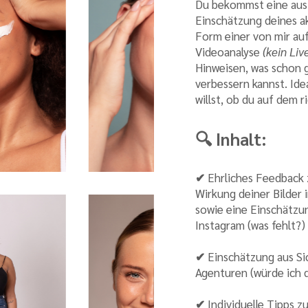
Du bekommst eine ausf
Einschätzung deines ak
Form einer von mir au
Videoanalyse
(kein Liv
Hinweisen, was schon g
verbessern kannst. Ide
willst, ob du auf dem 
🔍 Inhalt:
✔
Ehrliches Feedback 
Wirkung deiner Bilder
sowie eine Einschätzun
Instagram (was fehlt?)
✔
Einschätzung aus S
Agenturen (würde ich 
✔
Individuelle Tipps z