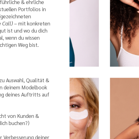
ührliche & ehrliche
tuellen Portfolios in
fgezeichneten
e Call)
– mit konkreten
ut ist und wo du dich
al, wenn du wissen
richtigen Weg bist.
zu Auswahl, Qualität &
 in deinem Modelb
ook
g deines Auftritts auf
icht von Kunden &
dich buchen?)
ur Verbesserung deiner