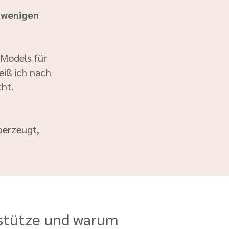
 wenigen
 Models für
eiß ich nach
cht.
berzeugt,
erstütze und warum